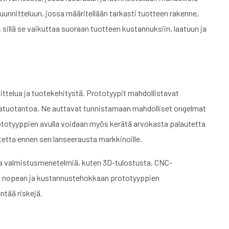
uunnitteluun, jossa määritellään tarkasti tuotteen rakenne,
 sillä se vaikuttaa suoraan tuotteen kustannuksiin, laatuun ja
telua ja tuotekehitystä. Prototyypit mahdollistavat
satuotantoa. Ne auttavat tunnistamaan mahdolliset ongelmat
ototyyppien avulla voidaan myös kerätä arvokasta palautetta
tetta ennen sen lanseerausta markkinoille.
ia valmistusmenetelmiä, kuten 3D-tulostusta, CNC-
t nopean ja kustannustehokkaan prototyyppien
ntää riskejä.