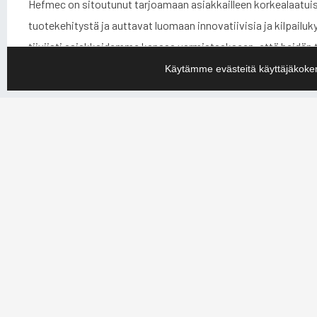
Hefmec on sitoutunut tarjoamaan asiakkailleen korkealaatuis
tuotekehitystä ja auttavat luomaan innovatiivisia ja kilpailu
tiiviisti asiakkaidemme kanssa varmistaakseen, että heidä
suunnittelutyökaluja ja -menetelmiä varmistaaksemme, että 
Käytämme evästeitä käyttäjäkoke
Hefmecin tavoitteena on olla alan johtava toimija ja tarjota 
sitoutuneet jatkuvaan parantamiseen ja innovaatioon, jotta
tarjota heille kilpailuetua markkinoilla. Mekaniikkasuunnittel
kehittämään osaamistamme ja palveluitamme tarjotaksemme a