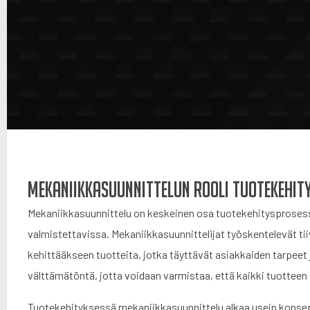
Mekaniikkasuunnittelun rooli tuotekehit
Mekaniikkasuunnittelu on keskeinen osa tuotekehitysprosessia,
valmistettavissa. Mekaniikkasuunnittelijat työskentelevät tii
kehittääkseen tuotteita, jotka täyttävät asiakkaiden tarpee
välttämätöntä, jotta voidaan varmistaa, että kaikki tuottee
Tuotekehityksessä mekaniikkasuunnittelu alkaa usein konsept