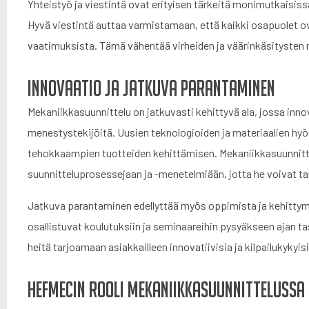
Yhteistyö ja viestintä ovat erityisen tärkeitä monimutkaisiss
Hyvä viestintä auttaa varmistamaan, että kaikki osapuolet ovat
vaatimuksista. Tämä vähentää virheiden ja väärinkäsitysten r
Innovaatio ja jatkuva parantaminen
Mekaniikkasuunnittelu on jatkuvasti kehittyvä ala, jossa inn
menestystekijöitä. Uusien teknologioiden ja materiaalien hy
tehokkaampien tuotteiden kehittämisen. Mekaniikkasuunnitte
suunnitteluprosessejaan ja -menetelmiään, jotta he voivat tar
Jatkuva parantaminen edellyttää myös oppimista ja kehittymis
osallistuvat koulutuksiin ja seminaareihin pysyäkseen ajan t
heitä tarjoamaan asiakkailleen innovatiivisia ja kilpailukykyisi
Hefmecin rooli mekaniikkasuunnittelussa