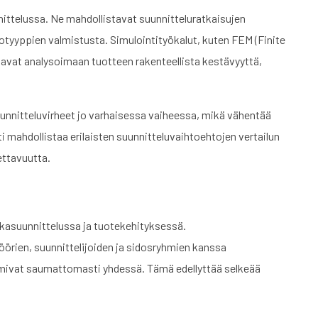
nittelussa. Ne mahdollistavat suunnitteluratkaisujen
otyyppien valmistusta. Simulointityökalut, kuten FEM (Finite
avat analysoimaan tuotteen rakenteellista kestävyyttä,
suunnitteluvirheet jo varhaisessa vaiheessa, mikä vähentää
i mahdollistaa erilaisten suunnitteluvaihtoehtojen vertailun
ettavuutta.
kasuunnittelussa ja tuotekehityksessä.
nöörien, suunnittelijoiden ja sidosryhmien kanssa
oimivat saumattomasti yhdessä. Tämä edellyttää selkeää