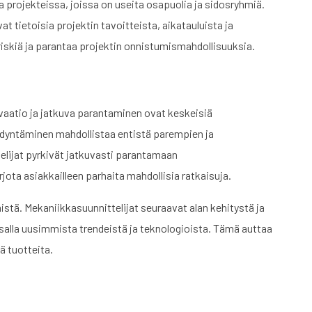
a projekteissa, joissa on useita osapuolia ja sidosryhmiä.
 tietoisia projektin tavoitteista, aikatauluista ja
iskiä ja parantaa projektin onnistumismahdollisuuksia.
ovaatio ja jatkuva parantaminen ovat keskeisiä
ödyntäminen mahdollistaa entistä parempien ja
lijat pyrkivät jatkuvasti parantamaan
jota asiakkailleen parhaita mahdollisia ratkaisuja.
tä. Mekaniikkasuunnittelijat seuraavat alan kehitystä ja
asalla uusimmista trendeistä ja teknologioista. Tämä auttaa
ä tuotteita.