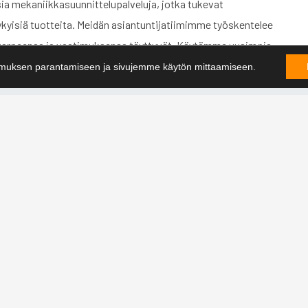
ia mekaniikkasuunnittelupalveluja, jotka tukevat
kykyisiä tuotteita. Meidän asiantuntijatiimimme työskentelee
n tarpeensa ja vaatimuksensa täyttyvät. Käytämme uusimpia
tarjoamamme ratkaisut ovat tehokkaita ja luotettavia.
muksen parantamiseen ja sivujemme käytön mittaamiseen.
asiakkailleen parasta mahdollista palvelua. Olemme
 voimme vastata asiakkaidemme muuttuviin tarpeisiin ja
u on keskeinen osa tätä tavoitetta, ja pyrimme jatkuvasti
siakkaillemme parhaita mahdollisia ratkaisuja.