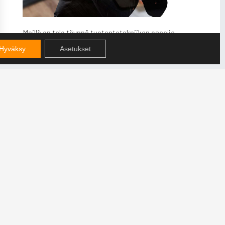
Meillä on talo täynnä tuotantotekniikan osaajia.
Tutustu palveluihimme.
Hyväksy
Asetukset
PALVELUT