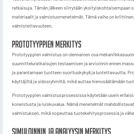
ratkaisuja. Tämän jälkeen siirrytään yksityiskohtaisempaan s
materiaalit ja valmistusmenetelmät. Tämä vaihe on kriittinen,
valmistettavuuteen.
Prototyyppien merkitys
Prototyyppien valmistus on olennainen osa mekaniikkasuunnit
suunnitteluratkaisujen testaamisen ja arvioinnin ennen mas
ja parantamaan tuotteen suorituskykyä ja luotettavuutta. Pr
käyttäjiltä ja sidosryhmiltä, mikä auttaa hienosäätämään tuo
Prototyyppien valmistusprosessissa käytetään usein erilais
koneistusta ja ruiskuvalua. Nämä menetelmät mahdollistava
valmistuksen, mikä nopeuttaa tuotekehitysprosessia ja vähe
Simuloinnin ja analyysin merkitys