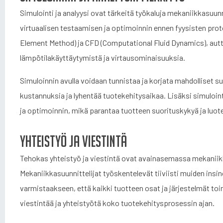
Simulointi ja analyysi ovat tärkeitä työkaluja mekaniikkasuun
virtuaalisen testaamisen ja optimoinnin ennen fyysisten prot
Element Method) ja CFD (Computational Fluid Dynamics), autt
lämpötilakäyttäytymistä ja virtausominaisuuksia.
Simuloinnin avulla voidaan tunnistaa ja korjata mahdolliset 
kustannuksia ja lyhentää tuotekehitysaikaa. Lisäksi simuloint
ja optimoinnin, mikä parantaa tuotteen suorituskykyä ja luot
Yhteistyö ja viestintä
Tehokas yhteistyö ja viestintä ovat avainasemassa mekaniik
Mekaniikkasuunnittelijat työskentelevät tiiviisti muiden insi
varmistaakseen, että kaikki tuotteen osat ja järjestelmät t
viestintää ja yhteistyötä koko tuotekehitysprosessin ajan.