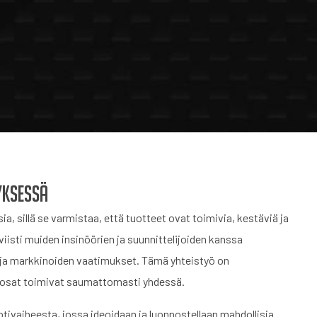
yksessä
 sillä se varmistaa, että tuotteet ovat toimivia, kestäviä ja
viisti muiden insinöörien ja suunnittelijoiden kanssa
t ja markkinoiden vaatimukset. Tämä yhteistyö on
n osat toimivat saumattomasti yhdessä.
ivaiheesta, jossa ideoidaan ja luonnostellaan mahdollisia