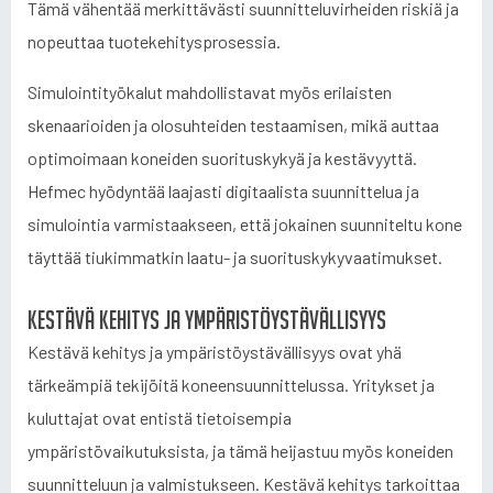
Tämä vähentää merkittävästi suunnitteluvirheiden riskiä ja
nopeuttaa tuotekehitysprosessia.
Simulointityökalut mahdollistavat myös erilaisten
skenaarioiden ja olosuhteiden testaamisen, mikä auttaa
optimoimaan koneiden suorituskykyä ja kestävyyttä.
Hefmec hyödyntää laajasti digitaalista suunnittelua ja
simulointia varmistaakseen, että jokainen suunniteltu kone
täyttää tiukimmatkin laatu- ja suorituskykyvaatimukset.
Kestävä kehitys ja ympäristöystävällisyys
Kestävä kehitys ja ympäristöystävällisyys ovat yhä
tärkeämpiä tekijöitä koneensuunnittelussa. Yritykset ja
kuluttajat ovat entistä tietoisempia
ympäristövaikutuksista, ja tämä heijastuu myös koneiden
suunnitteluun ja valmistukseen. Kestävä kehitys tarkoittaa