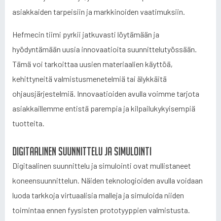
asiakkaiden tarpeisiin ja markkinoiden vaatimuksiin.
Hefmecin tiimi pyrkii jatkuvasti löytämään ja
hyödyntämään uusia innovaatioita suunnittelutyössään.
Tämä voi tarkoittaa uusien materiaalien käyttöä,
kehittyneitä valmistusmenetelmiä tai älykkäitä
ohjausjärjestelmiä. Innovaatioiden avulla voimme tarjota
asiakkaillemme entistä parempia ja kilpailukykyisempiä
tuotteita.
Digitaalinen suunnittelu ja simulointi
Digitaalinen suunnittelu ja simulointi ovat mullistaneet
koneensuunnittelun. Näiden teknologioiden avulla voidaan
luoda tarkkoja virtuaalisia malleja ja simuloida niiden
toimintaa ennen fyysisten prototyyppien valmistusta.