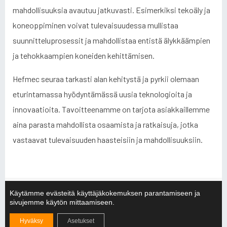
mahdollisuuksia avautuu jatkuvasti. Esimerkiksi tekoäly ja
koneoppiminen voivat tulevaisuudessa mullistaa
suunnitteluprosessit ja mahdollistaa entistä älykkäämpien
ja tehokkaampien koneiden kehittämisen.
Hefmec seuraa tarkasti alan kehitystä ja pyrkii olemaan
eturintamassa hyödyntämässä uusia teknologioita ja
innovaatioita. Tavoitteenamme on tarjota asiakkaillemme
aina parasta mahdollista osaamista ja ratkaisuja, jotka
vastaavat tulevaisuuden haasteisiin ja mahdollisuuksiin.
Käytämme evästeitä käyttäjäkokemuksen parantamiseen ja
Viimeisimmät
sivujemme käytön mittaamiseen.
Hyväksy
Asetukset
Nostoapuvälineiden merkinnät ja värikoodit: Opas