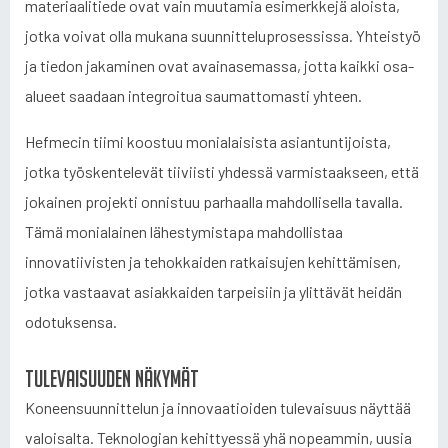
materiaalitiede ovat vain muutamia esimerkkejä aloista,
jotka voivat olla mukana suunnitteluprosessissa. Yhteistyö
ja tiedon jakaminen ovat avainasemassa, jotta kaikki osa-
alueet saadaan integroitua saumattomasti yhteen.
Hefmecin tiimi koostuu monialaisista asiantuntijoista,
jotka työskentelevät tiiviisti yhdessä varmistaakseen, että
jokainen projekti onnistuu parhaalla mahdollisella tavalla.
Tämä monialainen lähestymistapa mahdollistaa
innovatiivisten ja tehokkaiden ratkaisujen kehittämisen,
jotka vastaavat asiakkaiden tarpeisiin ja ylittävät heidän
odotuksensa.
Tulevaisuuden näkymät
Koneensuunnittelun ja innovaatioiden tulevaisuus näyttää
valoisalta. Teknologian kehittyessä yhä nopeammin, uusia