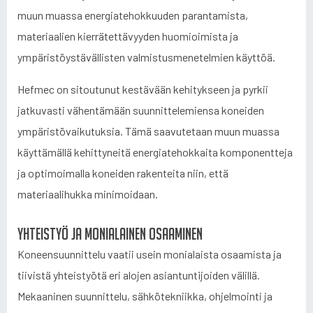
muun muassa energiatehokkuuden parantamista,
materiaalien kierrätettävyyden huomioimista ja
ympäristöystävällisten valmistusmenetelmien käyttöä.
Hefmec on sitoutunut kestävään kehitykseen ja pyrkii
jatkuvasti vähentämään suunnittelemiensa koneiden
ympäristövaikutuksia. Tämä saavutetaan muun muassa
käyttämällä kehittyneitä energiatehokkaita komponentteja
ja optimoimalla koneiden rakenteita niin, että
materiaalihukka minimoidaan.
Yhteistyö ja monialainen osaaminen
Koneensuunnittelu vaatii usein monialaista osaamista ja
tiivistä yhteistyötä eri alojen asiantuntijoiden välillä.
Mekaaninen suunnittelu, sähkötekniikka, ohjelmointi ja