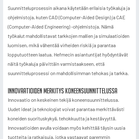
Suunnitteluprosessin aikana käytetään erilaisia työkaluja ja
ohjelmistoja, kuten CAD (Computer-Aided Design) ja CAE
(Computer-Aided Engineering) -ohjelmistoja. Nämä
työkalut mahdollistavat tarkkojen mallien ja simulaatioiden
luomisen, mikä vähentää virheiden riskiä ja parantaa
lopputuotteen laatua. Hefmecin asiantuntijat hyödyntävät
näitä työkaluja päivittäin varmistaakseen, että
suunnitteluprosessi on mahdollisimman tehokas ja tarkka.
Innovaatioiden merkitys koneensuunnittelussa
Innovaatio on keskeinen tekijä koneensuunnittelussa.
Uudet ideat ja teknologiat voivat parantaa merkittävästi
koneiden suorituskykyä, tehokkuutta ja kestävyyttä.
Innovaatioiden avulla voidaan myös kehittää täysin uusia
tuotteita ja ratkaisuja, jotka vastaavat paremmin