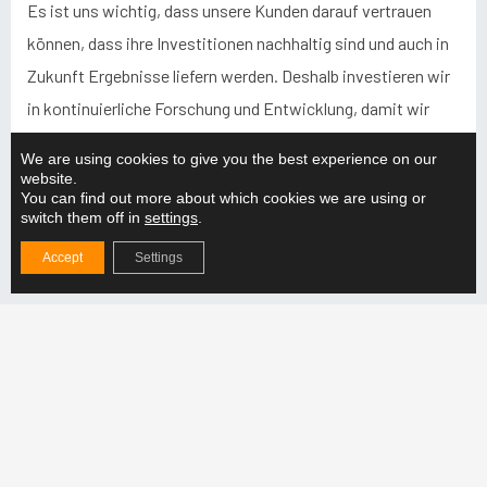
Es ist uns wichtig, dass unsere Kunden darauf vertrauen
können, dass ihre Investitionen nachhaltig sind und auch in
Zukunft Ergebnisse liefern werden. Deshalb investieren wir
in kontinuierliche Forschung und Entwicklung, damit wir
unseren Kunden immer das neueste Wissen und die neueste
We are using cookies to give you the best experience on our
Technologie bieten können.
website.
You can find out more about which cookies we are using or
switch them off in
settings
.
Accept
Settings
Aktuelles aus
Warum sollten Sie sich für einen verstellbaren
Hebebalken für die Produktion entscheiden?
MEHR LESEN "
Wie stellen Sie die Kompatibilität der Hebelösung
mit der Produktionslinie sicher?