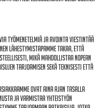
via työmenetelmiä ja avointa viestintää
einen lähestymistapamme takaa, että
teellisesti, mikä mahdollistaa nopean
isujen tarjoamisen sekä teknisesti että
asiakkaamme ovat aina ajan tasalla
amusta ja varmistaa yhteistyön
stymme tarjoamaan ratkaisuja, jotka