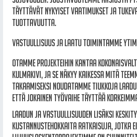
täyttävät nykyiset vaatimukset ja tukev
tuottavuutta.
Vastuullisuus ja laatu toimintamme yti
Otamme projekteihin kantaa kokonaisvalt
kulmakivi, ja se näkyy kaikessa mitä tee
takaamiseksi noudatamme tiukkoja laad
että jokainen työvaihe täyttää korkeimm
Laadun ja vastuullisuuden lisäksi keskit
kustannustehokkaita ratkaisuja, jotka ei