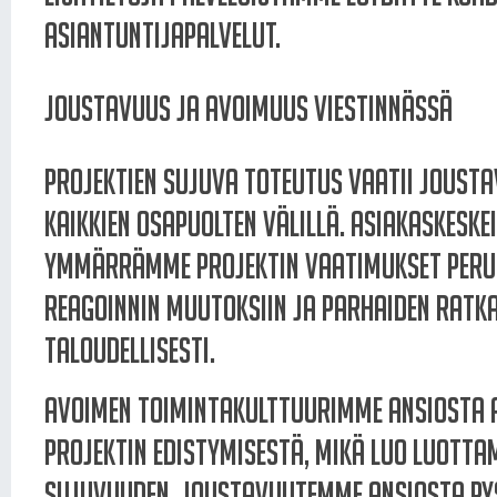
Asiantuntijapalvelut.
Joustavuus ja avoimuus viestinnässä
Projektien sujuva toteutus vaatii jousta
kaikkien osapuolten välillä. Asiakaskesk
ymmärrämme projektin vaatimukset perus
reagoinnin muutoksiin ja parhaiden ratka
taloudellisesti.
Avoimen toimintakulttuurimme ansiosta 
projektin edistymisestä, mikä luo luott
sujuvuuden. Joustavuutemme ansiosta py