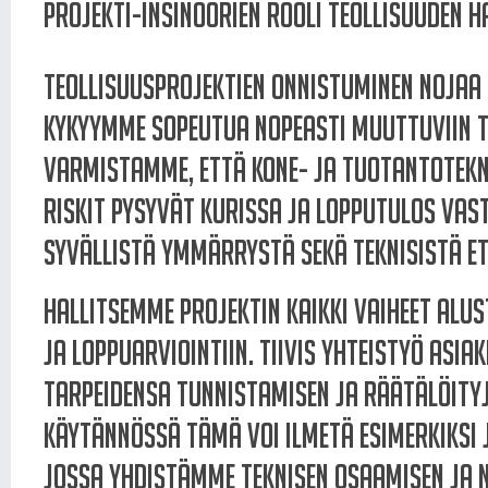
Projekti-insinöörien rooli teollisuuden h
Teollisuusprojektien onnistuminen nojaa
kykyymme sopeutua nopeasti muuttuviin ti
varmistamme, että kone- ja tuotantotekni
riskit pysyvät kurissa ja lopputulos vas
syvällistä ymmärrystä sekä teknisistä et
Hallitsemme projektin kaikki vaiheet alu
ja loppuarviointiin. Tiivis yhteistyö as
tarpeidensa tunnistamisen ja räätälöity
Käytännössä tämä voi ilmetä esimerkiksi
jossa yhdistämme teknisen osaamisen ja 