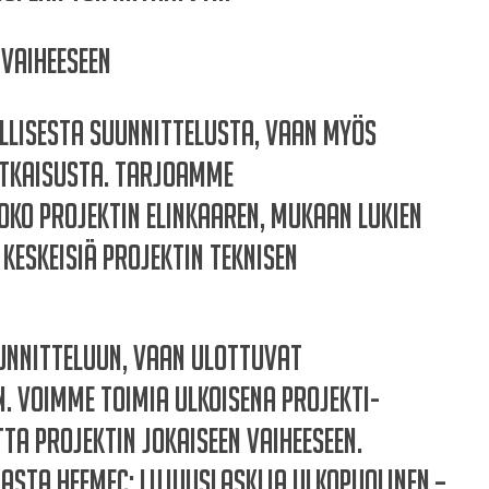
 vaiheeseen
lellisesta suunnittelusta, vaan myös
atkaisusta. Tarjoamme
oko projektin elinkaaren, mukaan lukien
keskeisiä projektin teknisen
unnitteluun, vaan ulottuvat
. Voimme toimia ulkoisena projekti-
ta projektin jokaiseen vaiheeseen.
asta Hefmec: Lujuuslaskija ulkopuolinen –