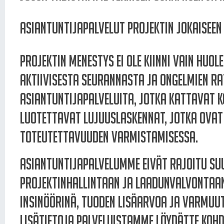
Asiantuntijapalvelut projektin jokaiseen
Projektin menestys ei ole kiinni vain huo
aktiivisesta seurannasta ja ongelmien r
asiantuntijapalveluita, jotka kattavat k
luotettavat lujuuslaskennat, jotka ovat 
toteutettavuuden varmistamisessa.
Asiantuntijapalvelumme eivät rajoitu su
projektinhallintaan ja laadunvalvontaan
insinöörinä, tuoden lisäarvoa ja varmuut
Lisätietoja palveluistamme löydätte kohd