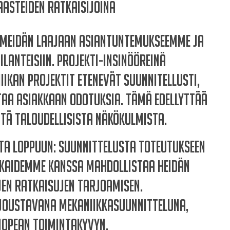
aasteiden ratkaisijoina
 meidän laajaan asiantuntemukseemme ja
lanteisiin. Projekti-insinööreinä
ikan projektit etenevät suunnitellusti,
taa asiakkaan odotuksia. Tämä edellyttää
tä taloudellisista näkökulmista.
sta loppuun: suunnittelusta toteutukseen
iakkaidemme kanssa mahdollistaa heidän
jen ratkaisujen tarjoamisen.
 joustavana mekaniikkasuunnitteluna,
nopean toimintakyvyn.