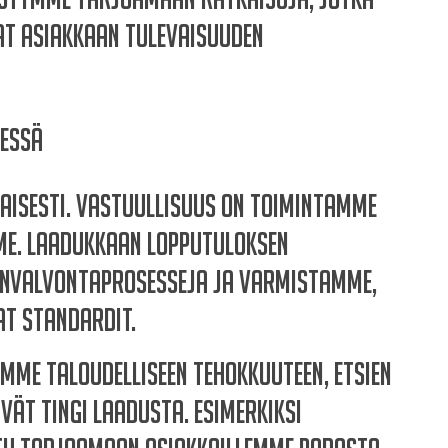
at asiakkaan tulevaisuuden
messä
aisesti. Vastuullisuus on toimintamme
mme. Laadukkaan lopputuloksen
unvalvontaprosesseja ja varmistamme,
at standardit.
ymme taloudelliseen tehokkuuteen, etsien
vät tingi laadusta. Esimerkiksi