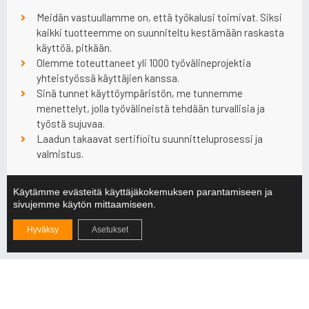
Meidän vastuullamme on, että työkalusi toimivat. Siksi
kaikki tuotteemme on suunniteltu kestämään raskasta
käyttöä, pitkään.
Olemme toteuttaneet yli 1000 työvälineprojektia
yhteistyössä käyttäjien kanssa.
Sinä tunnet käyttöympäristön, me tunnemme
menettelyt, jolla työvälineistä tehdään turvallisia ja
työstä sujuvaa.
Laadun takaavat sertifioitu suunnitteluprosessi ja
valmistus.
Tilaa tuote
Käytämme evästeitä käyttäjäkokemuksen parantamiseen ja
sivujemme käytön mittaamiseen.
Ota yhteyttä tuotepäällikkö Harri Mustajärveen, niin
Hyväksy
Asetukset
suunnitellaan juuri teidän tarpeitanne vastaava työväline.
HARRI MUSTAJÄRVI
+358 50 356 6461