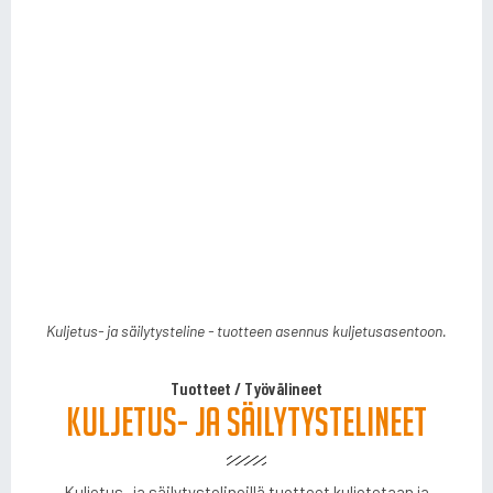
Kuljetus- ja säilytysteline - tuotteen asennus kuljetusasentoon.
Kuljetus- ja säilytysteline tuotteen kuljetusoasennossa.
Tuotteet
/
Työvälineet
Kuljetus- ja säilytystelineet
Kuljetus- ja säilytystelineillä tuotteet kuljetetaan ja