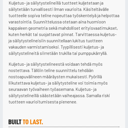
Kuljetus- ja säilytystelineillä tuotteet kuljetetaan ja
säilytetään turvallisesti ilman vaurioita. Käsiteltävälle
tuotteelle sopiva teline nopeuttaa työskentelyä ja helpottaa
varastointia. Suunnittelussa otetaan aina huomioon
kappaleen geometria sekä mahdolliset erityisvaatimukset,
kuten herkät tai suojattavat pinnat. Tarvittaessa kuljetus-
ja säilytystelineisiin suunnitellaan lukitus tuotteen
vakauden varmistamiseksi. Tyypillisesti kuljetus- ja
säilytystelineitä siirretään trukilla tai pumppukärryllä.
Kuljetus- ja säilytystelineestä voidaan tehdä myös
nostettava. Tällöin teline suunnittelu tehdään
nostoapuvälineen määräysten mukaisesti. Pyörillä
liikutettava kuljetus- ja säilytysteline voi toimia myös
seuraavan työvaiheen työasemana. Kuljetus- ja
säilytystelineillä säästetään vaiheajassa. Samalla riski
tuotteen vaurioitumisesta pienenee.