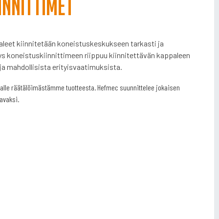
innittimet
aleet kiinnitetään koneistuskeskukseen tarkasti ja
ys koneistuskiinnittimeen riippuu kiinnitettävän kappaleen
ja mahdollisista erityisvaatimuksista.
alle räätälöimästämme tuotteesta. Hefmec suunnittelee jokaisen
aavaksi.