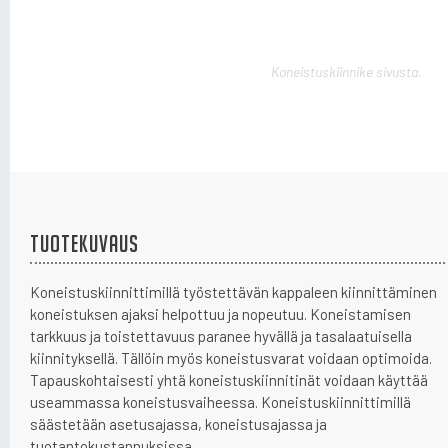
Koneistuskiinnike edestä.
Tuotekuvaus
Koneistuskiinnittimillä työstettävän kappaleen kiinnittäminen
koneistuksen ajaksi helpottuu ja nopeutuu. Koneistamisen
tarkkuus ja toistettavuus paranee hyvällä ja tasalaatuisella
kiinnityksellä. Tällöin myös koneistusvarat voidaan optimoida.
Tapauskohtaisesti yhtä koneistuskiinnitinät voidaan käyttää
useammassa koneistusvaiheessa. Koneistuskiinnittimillä
säästetään asetusajassa, koneistusajassa ja
tuotantokustannuksissa.