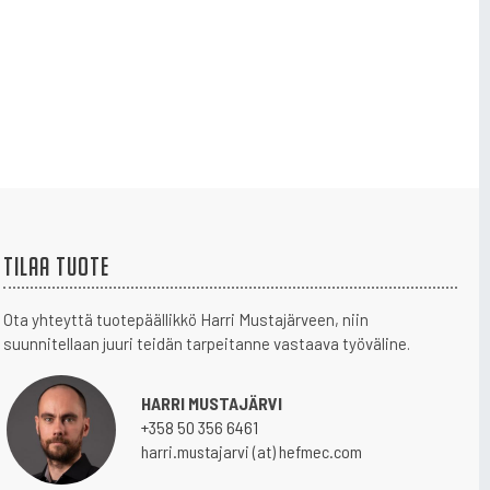
Tilaa tuote
Ota yhteyttä tuotepäällikkö Harri Mustajärveen, niin
suunnitellaan juuri teidän tarpeitanne vastaava työväline.
HARRI MUSTAJÄRVI
+358 50 356 6461
harri.mustajarvi (at) hefmec.com