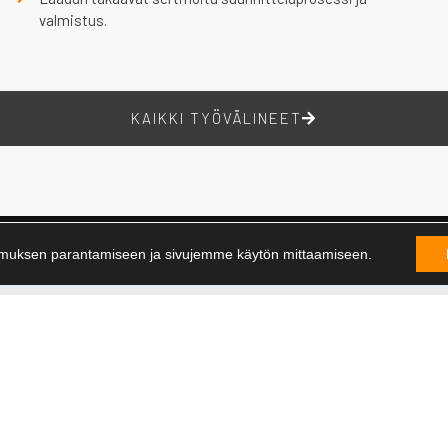
valmistus.
KAIKKI TYÖVÄLINEET
muksen parantamiseen ja sivujemme käytön mittaamiseen.
ot
Toimistot
19 8600
Hefmec Engineering Oy
Robert Huberin tie 2
nimi@hefmec.com
FI-01510 VANTAA
: Y2275550-0
Isolinnankatu 22B