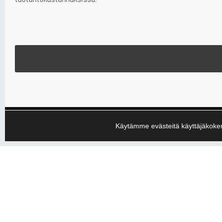
Käytämme evästeitä käyttäjäkoke
Yhteystied
+358 10 3
etu.suku
y-tunnus