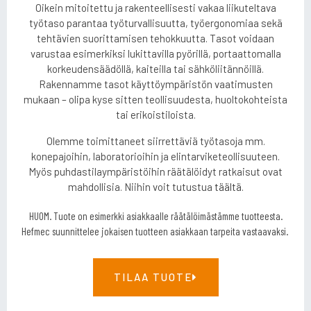
Oikein mitoitettu ja rakenteellisesti vakaa liikuteltava
työtaso parantaa työturvallisuutta, työergonomiaa sekä
tehtävien suorittamisen tehokkuutta. Tasot voidaan
varustaa esimerkiksi lukittavilla pyörillä, portaattomalla
korkeudensäädöllä, kaiteilla tai sähköliitännöillä.
Rakennamme tasot käyttöympäristön vaatimusten
mukaan – olipa kyse sitten teollisuudesta, huoltokohteista
tai erikoistiloista.
Olemme toimittaneet siirrettäviä työtasoja mm.
konepajoihin, laboratorioihin ja elintarviketeollisuuteen.
Myös puhdastilaympäristöihin räätälöidyt ratkaisut ovat
mahdollisia. Niihin voit tutustua
täältä
.
HUOM. Tuote on esimerkki asiakkaalle räätälöimästämme tuotteesta.
Hefmec suunnittelee jokaisen tuotteen asiakkaan tarpeita vastaavaksi.
TILAA TUOTE