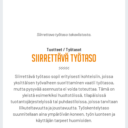
Siirrettava työtaso takaviistosta.
Siirrettava työtaso edestä.
Tuotteet
/
Työtasot
Siirrettävä työtaso
Siirrettävä työtaso sopii erityisesti kohteisiin, joissa
yksittäisen työvaiheen suorittaminen vaatii työtasoa,
mutta pysyvää asennusta ei voida toteuttaa. Tämä on
yleistä esimerkiksi huoltotöissä, tilapäisissä
tuotantojärjestelyissä tai puhdastiloissa, joissa tarvitaan
liikuteltavuutta ja joustavuutta. Työskentelytaso
suunnitellaan aina ympäröivän koneen, työn luonteen ja
käyttäjän tarpeet huomioiden.