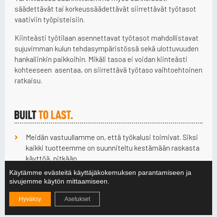
säädettävät tai korkeussäädettävät siirrettävät työtasot
vaativiin työpisteisiin.
Kiinteästi työtilaan asennettavat työtasot mahdollistavat
sujuvimman kulun tehdasympäristössä sekä ulottuvuuden
hankaliinkin paikkoihin. Mikäli tasoa ei voidan kiinteästi
kohteeseen asentaa, on siirrettävä työtaso vaihtoehtoinen
ratkaisu.
Meidän vastuullamme on, että työkalusi toimivat. Siksi
kaikki tuotteemme on suunniteltu kestämään raskasta
käyttöä, pitkään.
Olemme toteuttaneet yli 1000 työvälineprojektia
Käytämme evästeitä käyttäjäkokemuksen parantamiseen ja
yhteistyössä käyttäjien kanssa.
sivujemme käytön mittaamiseen.
Sinä tunnet käyttöympäristön, me tunnemme
Hyväksy
Asetukset
menettelyt, jolla työvälineistä tehdään turvallisia ja
työstä sujuvaa.