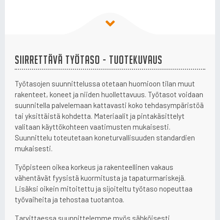
Siirrettävä työtaso - Tuotekuvaus
Työtasojen suunnittelussa otetaan huomioon tilan muut
rakenteet, koneet ja niiden huollettavuus. Työtasot voidaan
suunnitella palvelemaan kattavasti koko tehdasympäristöä
tai yksittäistä kohdetta. Materiaalit ja pintakäsittelyt
valitaan käyttökohteen vaatimusten mukaisesti.
Suunnittelu toteutetaan koneturvallisuuden standardien
mukaisesti.
Työpisteen oikea korkeus ja rakenteellinen vakaus
vähentävät fyysistä kuormitusta ja tapaturmariskejä.
Lisäksi oikein mitoitettu ja sijoiteltu työtaso nopeuttaa
työvaiheita ja tehostaa tuotantoa.
Tarvittaessa suunnittelemme myös sähköisesti