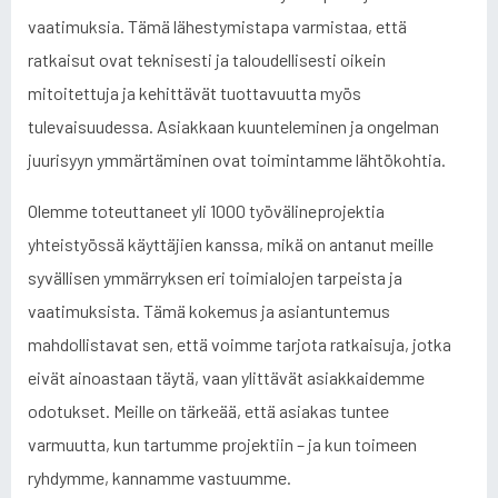
vaatimuksia. Tämä lähestymistapa varmistaa, että
ratkaisut ovat teknisesti ja taloudellisesti oikein
mitoitettuja ja kehittävät tuottavuutta myös
tulevaisuudessa. Asiakkaan kuunteleminen ja ongelman
juurisyyn ymmärtäminen ovat toimintamme lähtökohtia.
Olemme toteuttaneet yli 1000 työvälineprojektia
yhteistyössä käyttäjien kanssa, mikä on antanut meille
syvällisen ymmärryksen eri toimialojen tarpeista ja
vaatimuksista. Tämä kokemus ja asiantuntemus
mahdollistavat sen, että voimme tarjota ratkaisuja, jotka
eivät ainoastaan täytä, vaan ylittävät asiakkaidemme
odotukset. Meille on tärkeää, että asiakas tuntee
varmuutta, kun tartumme projektiin – ja kun toimeen
ryhdymme, kannamme vastuumme.