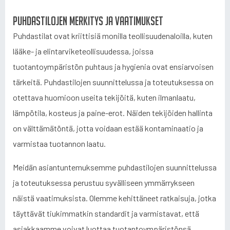
Puhdastilojen merkitys ja vaatimukset
Puhdastilat ovat kriittisiä monilla teollisuudenaloilla, kuten
lääke- ja elintarviketeollisuudessa, joissa
tuotantoympäristön puhtaus ja hygienia ovat ensiarvoisen
tärkeitä. Puhdastilojen suunnittelussa ja toteutuksessa on
otettava huomioon useita tekijöitä, kuten ilmanlaatu,
lämpötila, kosteus ja paine-erot. Näiden tekijöiden hallinta
on välttämätöntä, jotta voidaan estää kontaminaatio ja
varmistaa tuotannon laatu.
Meidän asiantuntemuksemme puhdastilojen suunnittelussa
ja toteutuksessa perustuu syvälliseen ymmärrykseen
näistä vaatimuksista. Olemme kehittäneet ratkaisuja, jotka
täyttävät tiukimmatkin standardit ja varmistavat, että
asiakkaamme voivat luottaa tuotantoympäristönsä