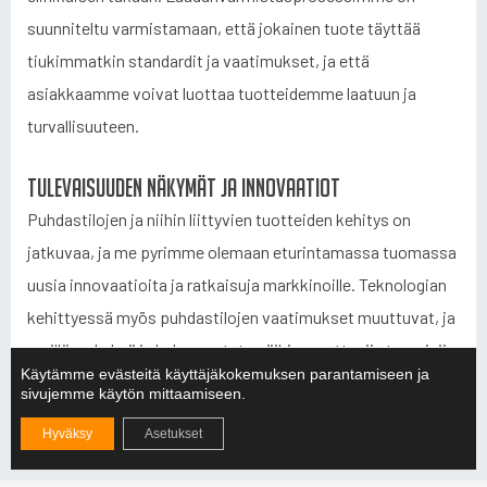
suunniteltu varmistamaan, että jokainen tuote täyttää
tiukimmatkin standardit ja vaatimukset, ja että
asiakkaamme voivat luottaa tuotteidemme laatuun ja
turvallisuuteen.
Tulevaisuuden näkymät ja innovaatiot
Puhdastilojen ja niihin liittyvien tuotteiden kehitys on
jatkuvaa, ja me pyrimme olemaan eturintamassa tuomassa
uusia innovaatioita ja ratkaisuja markkinoille. Teknologian
kehittyessä myös puhdastilojen vaatimukset muuttuvat, ja
meillä on kykyä ja halua vastata näihin muuttuviin tarpeisiin.
Käytämme evästeitä käyttäjäkokemuksen parantamiseen ja
Innovatiiviset ratkaisut ja jatkuva kehitys ovat keskeisiä
sivujemme käytön mittaamiseen.
tekijöitä, jotka mahdollistavat asiakkaidemme
Hyväksy
Asetukset
menestyksen myös tulevaisuudessa.