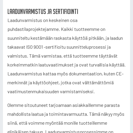
Laadunvarmistus ja sertifiointi
Laadunvarmistus on keskeinen osa
puhdastilaprojektejamme. Kaikki tuotteemme on
suunniteltu kestämään raskasta käyttöä pitkään, ja laadun
takaavat ISO 9001 -sertifioitu suunnitteluprosessi ja
valmistus. Tämä varmistaa, että tuotteemme täyttävät
korkeimmatkin laatuvaatimukset ja ovat turvallisia käyttää.
Laadunvarmistus kattaa myös dokumentaation, kuten CE-
merkinnät ja käyttöohjeet, jotka ovat välttämättömiä
vaatimustenmukaisuuden varmistamiseksi.
Olemme sitoutuneet tarjoamaan asiakkaillemme parasta
mahdollista laatua ja toimintavarmuutta. Tämä näkyy myös
siinä, että voimme myöntää monille tuotteillemme
elinikäisen takuun. Laadunvarmistusprosessimme on