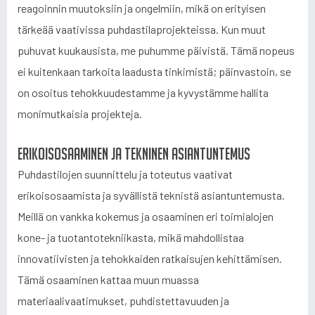
reagoinnin muutoksiin ja ongelmiin, mikä on erityisen
tärkeää vaativissa puhdastilaprojekteissa. Kun muut
puhuvat kuukausista, me puhumme päivistä. Tämä nopeus
ei kuitenkaan tarkoita laadusta tinkimistä; päinvastoin, se
on osoitus tehokkuudestamme ja kyvystämme hallita
monimutkaisia projekteja.
Erikoisosaaminen ja tekninen asiantuntemus
Puhdastilojen suunnittelu ja toteutus vaativat
erikoisosaamista ja syvällistä teknistä asiantuntemusta.
Meillä on vankka kokemus ja osaaminen eri toimialojen
kone- ja tuotantotekniikasta, mikä mahdollistaa
innovatiivisten ja tehokkaiden ratkaisujen kehittämisen.
Tämä osaaminen kattaa muun muassa
materiaalivaatimukset, puhdistettavuuden ja