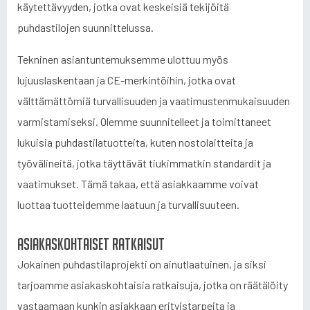
käytettävyyden, jotka ovat keskeisiä tekijöitä
puhdastilojen suunnittelussa.
Tekninen asiantuntemuksemme ulottuu myös
lujuuslaskentaan ja CE-merkintöihin, jotka ovat
välttämättömiä turvallisuuden ja vaatimustenmukaisuuden
varmistamiseksi. Olemme suunnitelleet ja toimittaneet
lukuisia puhdastilatuotteita, kuten nostolaitteita ja
työvälineitä, jotka täyttävät tiukimmatkin standardit ja
vaatimukset. Tämä takaa, että asiakkaamme voivat
luottaa tuotteidemme laatuun ja turvallisuuteen.
Asiakaskohtaiset ratkaisut
Jokainen puhdastilaprojekti on ainutlaatuinen, ja siksi
tarjoamme asiakaskohtaisia ratkaisuja, jotka on räätälöity
vastaamaan kunkin asiakkaan erityistarpeita ja