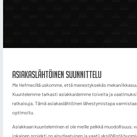
Asiakaslähtöinen suunnittelu
Me Hefmecillä uskomme, että menestyksekäs mekaniikkasuun
Kuuntelemme tarkasti asiakkaidemme toiveita ja vaatimuksia, 
ratkaisuja. Tämä asiakaslähtöinen lähestymistapa varmistaa, e
optimoitu.
Asiakkaan kuunteleminen ei ole meille pelkkä muodollisuus,
jokainen projekti on ainutlaatuinen ja vaatii yksilöllistä huo