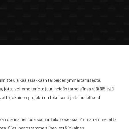
nittelu alkaa asiakkaan tarpeiden ymmärtämisestä.
jotta voimme tarjota juuri heidän tarpeisiinsa räätälöityjä
ttä jokainen projekti on teknisesti ja taloudellisesti
 vaan olennainen osa suunnitteluprosessia. Ymmärrämme, että
miota. Siksi panostamme siihen, että jokainen