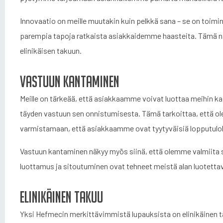
Innovaatio on meille muutakin kuin pelkkä sana – se on toim
parempia tapoja ratkaista asiakkaidemme haasteita. Tämä n
elinikäisen takuun.
Vastuun kantaminen
Meille on tärkeää, että asiakkaamme voivat luottaa meihin k
täyden vastuun sen onnistumisesta. Tämä tarkoittaa, että ol
varmistamaan, että asiakkaamme ovat tyytyväisiä lopputulo
Vastuun kantaminen näkyy myös siinä, että olemme valmiit
luottamus ja sitoutuminen ovat tehneet meistä alan luotet
Elinikäinen takuu
Yksi Hefmecin merkittävimmistä lupauksista on elinikäinen ta