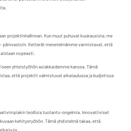
ita.
aan projektinhallinnan. Kun muut puhuvat kuukausista, me
 – päinvastoin. Ketterät menetelmämme varmistavat, että
kaistaan nopeasti.
iviiseen yhteistyöhön asiakkaidemme kanssa. Tämä
staa, että projektit valmistuvat aikataulussa ja budjetissa
ativimpiakin teollisia tuotanto-ongelmia. Innovatiiviset
tkuvaan kehitystyöhön. Tämä yhdistelmä takaa, että
tkaisuja.