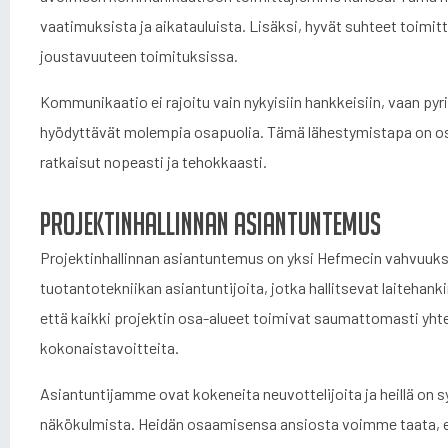
vaatimuksista ja aikatauluista. Lisäksi, hyvät suhteet toimitt
joustavuuteen toimituksissa.
Kommunikaatio ei rajoitu vain nykyisiin hankkeisiin, vaan 
hyödyttävät molempia osapuolia. Tämä lähestymistapa on os
ratkaisut nopeasti ja tehokkaasti.
Projektinhallinnan asiantuntemus
Projektinhallinnan asiantuntemus on yksi Hefmecin vahvuuks
tuotantotekniikan asiantuntijoita, jotka hallitsevat laiteha
että kaikki projektin osa-alueet toimivat saumattomasti yhtee
kokonaistavoitteita.
Asiantuntijamme ovat kokeneita neuvottelijoita ja heillä on s
näkökulmista. Heidän osaamisensa ansiosta voimme taata, et