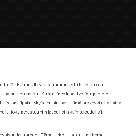
u
umista. Me Hefmecillä ymmärrämme, että hankintojen
istä asiantuntemusta. Strateginen lähestymistapamme
teiston kilpailukykyiseen hintaan. Tämä prosessi alkaa aina
alla, joka perustuu niin laadullisiin kuin taloudellisiin
vaisuuden tarpeet. Tämä tarkoittaa, että pyrimme