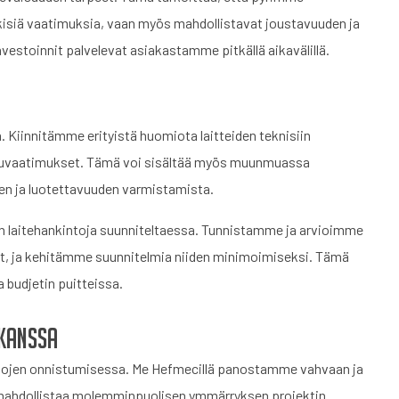
kisiä vaatimuksia, vaan myös mahdollistavat joustavuuden ja
estoinnit palvelevat asiakastamme pitkällä aikavälillä.
. Kiinnitämme erityistä huomiota laitteiden teknisiin
aatuvaatimukset. Tämä voi sisältää myös muunmuassa
en ja luotettavuuden varmistamista.
on laitehankintoja suunniteltaessa. Tunnistamme ja arvioimme
mat, ja kehitämme suunnitelmia niiden minimoimiseksi. Tämä
a budjetin puitteissa.
 kanssa
ntojen onnistumisessa. Me Hefmecillä panostamme vahvaan ja
ahdollistaa molemminpuolisen ymmärryksen projektin