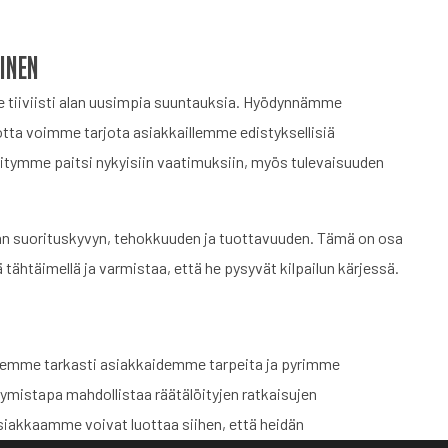
inen
e tiiviisti alan uusimpia suuntauksia. Hyödynnämme
jotta voimme tarjota asiakkaillemme edistyksellisiä
itymme paitsi nykyisiin vaatimuksiin, myös tulevaisuuden
n suorituskyvyn, tehokkuuden ja tuottavuuden. Tämä on osa
htäimellä ja varmistaa, että he pysyvät kilpailun kärjessä.
lemme tarkasti asiakkaidemme tarpeita ja pyrimme
mistapa mahdollistaa räätälöityjen ratkaisujen
siakkaamme voivat luottaa siihen, että heidän