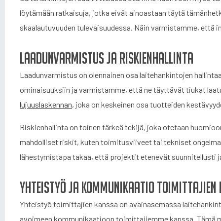
löytämään ratkaisuja, jotka eivät ainoastaan täytä tämänhet
skaalautuvuuden tulevaisuudessa. Näin varmistamme, että inv
Laadunvarmistus ja riskienhallinta
Laadunvarmistus on olennainen osa laitehankintojen hallintaa
ominaisuuksiin ja varmistamme, että ne täyttävät tiukat l
lujuuslaskennan
, joka on keskeinen osa tuotteiden kestävyyd
Riskienhallinta on toinen tärkeä tekijä, joka otetaan huomio
mahdolliset riskit, kuten toimitusviiveet tai tekniset ongel
lähestymistapa takaa, että projektit etenevät suunnitellusti j
Yhteistyö ja kommunikaatio toimittajien
Yhteistyö toimittajien kanssa on avainasemassa laitehanki
avoimeen kommunikaatioon toimittajiemme kanssa. Tämä m