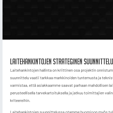
Laitehankintojen strateginen suunnittel
Laitehankintojen hallinta on kriittinen osa projektin onnist
suunnittelu vaatii tarkkaa markkinoiden tuntemusta ja tekn
varmistaa, että asiakkaamme saavat parhaan mahdollisen lait
perusteellisella tarvekartoituksella ja jatkuu toimittajien valinn
kriteereihin.
Laitehankintojen suunnittelussa otamme huomioon myös tule