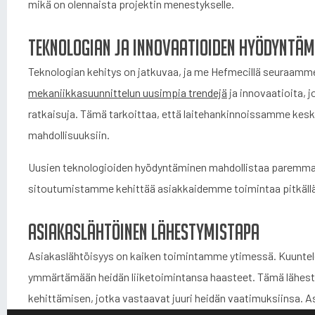
mikä on olennaista projektin menestykselle.
Teknologian ja innovaatioiden hyödyntäm
Teknologian kehitys on jatkuvaa, ja me Hefmecillä seuraamm
mekaniikkasuunnittelun uusimpia trendejä
ja innovaatioita, 
ratkaisuja. Tämä tarkoittaa, että laitehankinnoissamme kesk
mahdollisuuksiin.
Uusien teknologioiden hyödyntäminen mahdollistaa paremma
sitoutumistamme kehittää asiakkaidemme toimintaa pitkällä tä
Asiakaslähtöinen lähestymistapa
Asiakaslähtöisyys on kaiken toimintamme ytimessä. Kuunte
ymmärtämään heidän liiketoimintansa haasteet. Tämä lähesty
kehittämisen, jotka vastaavat juuri heidän vaatimuksiinsa. A