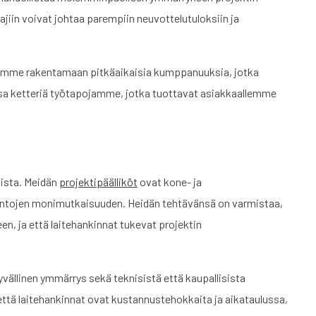
ajiin voivat johtaa parempiin neuvottelutuloksiin ja
pyrimme rakentamaan pitkäaikaisia kumppanuuksia, jotka
a ketteriä työtapojamme, jotka tuottavat asiakkaallemme
ista. Meidän
projektipäälliköt
ovat kone- ja
nkintojen monimutkaisuuden. Heidän tehtävänsä on varmistaa,
n, ja että laitehankinnat tukevat projektin
yvällinen ymmärrys sekä teknisistä että kaupallisista
tä laitehankinnat ovat kustannustehokkaita ja aikataulussa,