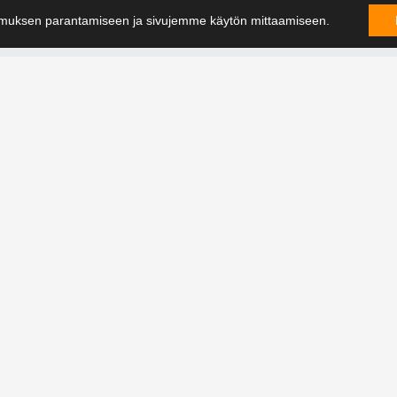
hteistyökumppanikseen Hefmecin.
muksen parantamiseen ja sivujemme käytön mittaamiseen.
paneita, jotka tuovat lisäarvoa jokaiseen projektiin. Heidän
si meillä on alalla tyytyväisimmät asiakkaat.
OTA YH
mme sen. Ota yhteyttä +358 9 388
utta.