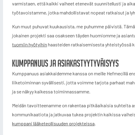
varmistaen, että kaikki vaiheet etenevät suunnitellusti ja a
työtavoistamme, jotka mahdollistavat nopeat ratkaisut ja lyh
Kun muut puhuvat kuukausista, me puhumme päivistä. Tämä no
jokainen projekti saa osakseen täyden huomiomme ja asia
tuomiin hyötyihin
haasteiden ratkaisemisesta yhteistyössä
Kumppanuus ja asiakastyytyväisyys
Kumppanuus asiakkaidemme kanssa on meille Hefmecillä en
liiketoiminnan syvällisesti, jotta voimme tarjota parhaat mah
ja se näkyy kaikessa toiminnassamme.
Meidän tavoitteenamme on rakentaa pitkäaikaisia suhteita 
kommunikaatiota ja jatkuvaa tukea projektin kaikissa vaihe
kumppani lääketeollisuuden projekteissa
.