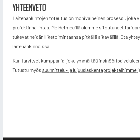
Yhteenveto
Laitehankintojen toteutus on monivaiheinen prosessi, joka vaa
projektinhallintaa. Me Hefmecillä olemme sitoutuneet tarjoa
tukevat heidän liiketoimintaansa pitkällä aikavälillä. Ota yht
laitehankinnoissa.
Kun tarvitset kumppania, joka ymmärtää insinööripalveluiden 
Tutustu myös
suunnittelu- ja lujuuslaskentaprojekteihimme
j