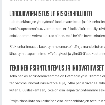
Laadunvarmistus ja riskienhallinta
Laitehankintojen yhteydessä laadunvarmistus ja riskienhall
hankintaprosessista, varmistaen, että kaikki laitteet täyttä
asiakkaamme voivat luottaa siihen, että heidän investointinsa
Riskienhallinnassa keskitymme ennakointiin ja mahdollisten
lähestymistapa minimoi viivästykset ja ylimääräiset kustann
Tekninen asiantuntemus ja innovatiiviset
Tekninen asiantuntemuksemme on Hefmecin ydin. Olemme eriko
tarjoamme innovatiivisia ratkaisuja, jotka perustuvat asiakka
kuten
lujuuslaskentaan
, joka on osa laajaa tarjontaamme se
Projektinhallinta on keskeinen osa laitehankintojen toteutus