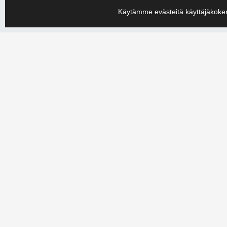
Käytämme evästeitä käyttäjäkoke
Olipa sinulla iso tai pieni tuotantotekninen ongelma, me ratkaise
2050 ja kerro tarpeesi. Luodaan yhdessä tehokkaampaa tulevaisu