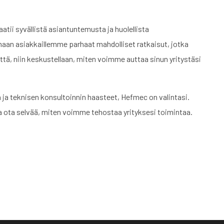
tii syvällistä asiantuntemusta ja huolellista
maan asiakkaillemme parhaat mahdolliset ratkaisut, jotka
eyttä, niin keskustellaan, miten voimme auttaa sinun yritystäsi
ja teknisen konsultoinnin haasteet, Hefmec on valintasi.
a ota selvää, miten voimme tehostaa yrityksesi toimintaa.