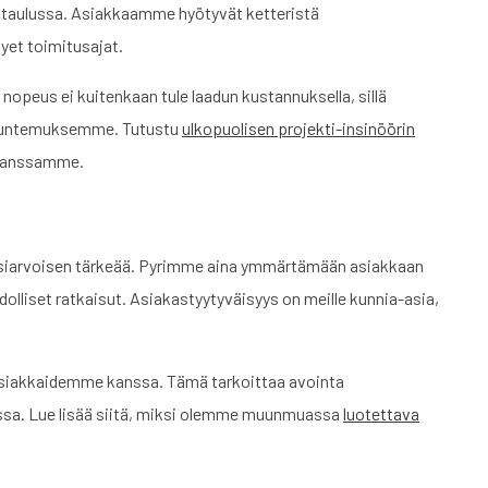
ikataulussa. Asiakkaamme hyötyvät ketteristä
yet toimitusajat.
peus ei kuitenkaan tule laadun kustannuksella, sillä
ntuntemuksemme. Tutustu
ulkopuolisen projekti-insinöörin
 kanssamme.
siarvoisen tärkeää. Pyrimme aina ymmärtämään asiakkaan
dolliset ratkaisut. Asiakastyytyväisyys on meille kunnia-asia,
asiakkaidemme kanssa. Tämä tarkoittaa avointa
issa. Lue lisää siitä, miksi olemme muunmuassa
luotettava