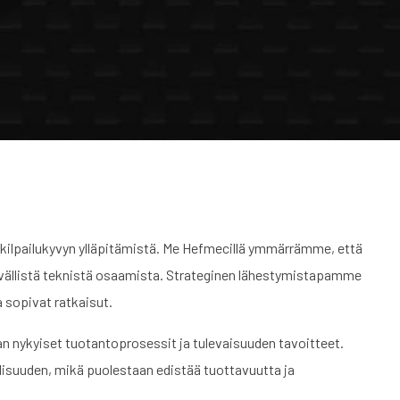
u
 kilpailukyvyn ylläpitämistä. Me Hefmecillä ymmärrämme, että
syvällistä teknistä osaamista. Strateginen lähestymistapamme
 sopivat ratkaisut.
 nykyiset tuotantoprosessit ja tulevaisuuden tavoitteet.
lisuuden, mikä puolestaan edistää tuottavuutta ja