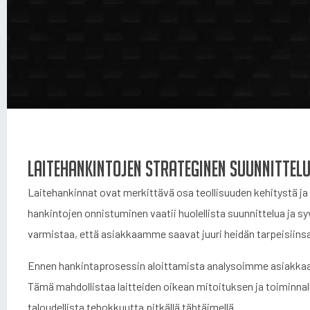
Laitehankintojen strateginen suunnittel
Laitehankinnat ovat merkittävä osa teollisuuden kehitystä ja
hankintojen onnistuminen vaatii huolellista suunnittelua ja 
varmistaa, että asiakkaamme saavat juuri heidän tarpeisiinsa
Ennen hankintaprosessin aloittamista analysoimme asiakkaan
Tämä mahdollistaa laitteiden oikean mitoituksen ja toiminnal
taloudellista tehokkuutta pitkällä tähtäimellä.