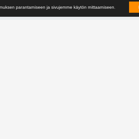
muksen parantamiseen ja sivujemme käytön mittaamiseen.
OTA YH
mme sen. Ota yhteyttä +358 9 388
utta.