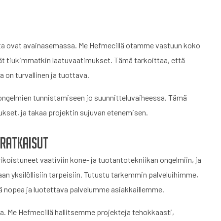
inta ovat avainasemassa. Me Hefmecillä otamme vastuun koko
vät tiukimmatkin laatuvaatimukset. Tämä tarkoittaa, että
 on turvallinen ja tuottava.
 ongelmien tunnistamiseen jo suunnitteluvaiheessa. Tämä
ukset, ja takaa projektin sujuvan etenemisen.
 ratkaisut
istuneet vaativiin kone- ja tuotantotekniikan ongelmiin, ja
an yksilöllisiin tarpeisiin. Tutustu tarkemmin palveluihimme,
kä nopea ja luotettava palvelumme asiakkaillemme.
ta. Me Hefmecillä hallitsemme projekteja tehokkaasti,