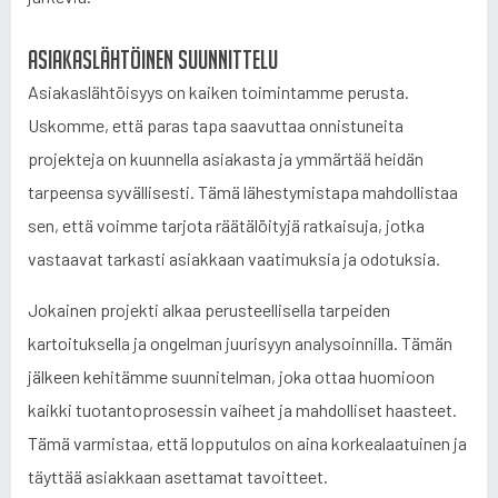
Asiakaslähtöinen suunnittelu
Asiakaslähtöisyys on kaiken toimintamme perusta.
Uskomme, että paras tapa saavuttaa onnistuneita
projekteja on kuunnella asiakasta ja ymmärtää heidän
tarpeensa syvällisesti. Tämä lähestymistapa mahdollistaa
sen, että voimme tarjota räätälöityjä ratkaisuja, jotka
vastaavat tarkasti asiakkaan vaatimuksia ja odotuksia.
Jokainen projekti alkaa perusteellisella tarpeiden
kartoituksella ja ongelman juurisyyn analysoinnilla. Tämän
jälkeen kehitämme suunnitelman, joka ottaa huomioon
kaikki tuotantoprosessin vaiheet ja mahdolliset haasteet.
Tämä varmistaa, että lopputulos on aina korkealaatuinen ja
täyttää asiakkaan asettamat tavoitteet.