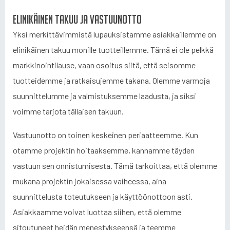
Elinikäinen takuu ja vastuunotto
Yksi merkittävimmistä lupauksistamme asiakkaillemme on
elinikäinen takuu monille tuotteillemme. Tämä ei ole pelkkä
markkinointilause, vaan osoitus siitä, että seisomme
tuotteidemme ja ratkaisujemme takana. Olemme varmoja
suunnittelumme ja valmistuksemme laadusta, ja siksi
voimme tarjota tällaisen takuun.
Vastuunotto on toinen keskeinen periaatteemme. Kun
otamme projektin hoitaaksemme, kannamme täyden
vastuun sen onnistumisesta. Tämä tarkoittaa, että olemme
mukana projektin jokaisessa vaiheessa, aina
suunnittelusta toteutukseen ja käyttöönottoon asti.
Asiakkaamme voivat luottaa siihen, että olemme
sitoutuneet heidän menestykseensä ja teemme