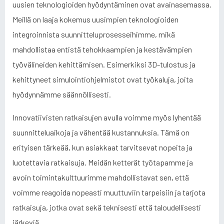
uusien teknologioiden hyödyntäminen ovat avainasemassa.
Meillä on laaja kokemus uusimpien teknologioiden
integroinnista suunnitteluprosesseihimme, mikä
mahdollistaa entistä tehokkaampien ja kestävämpien
työvälineiden kehittämisen. Esimerkiksi 3D-tulostus ja
kehittyneet simulointiohjelmistot ovat työkaluja, joita
hyödynnämme säännöllisesti.
Innovatiivisten ratkaisujen avulla voimme myös lyhentää
suunnitteluaikoja ja vähentää kustannuksia. Tämä on
erityisen tärkeää, kun asiakkaat tarvitsevat nopeita ja
luotettavia ratkaisuja. Meidän ketterät työtapamme ja
avoin toimintakulttuurimme mahdollistavat sen, että
voimme reagoida nopeasti muuttuviin tarpeisiin ja tarjota
ratkaisuja, jotka ovat sekä teknisesti että taloudellisesti
järkeviä.