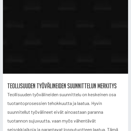
Teollisuuden työvälineiden suunnittelun merkitys
Teollisuuden työvälineiden suunnittelu on keskeinen osa
tuotantoprosessien tehokkuutta ja laatua. Hyvin
suunnitellut työvälineet eivät ainoastaan paranna
tuotannon sujuvuutta, vaan myös vähentävät
seisokkiaikoja ja parantavat lopputuotteen laatua. Tämä