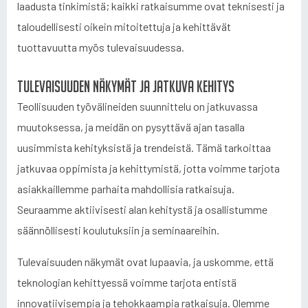
laadusta tinkimistä; kaikki ratkaisumme ovat teknisesti ja
taloudellisesti oikein mitoitettuja ja kehittävät
tuottavuutta myös tulevaisuudessa.
Tulevaisuuden näkymät ja jatkuva kehitys
Teollisuuden työvälineiden suunnittelu on jatkuvassa
muutoksessa, ja meidän on pysyttävä ajan tasalla
uusimmista kehityksistä ja trendeistä. Tämä tarkoittaa
jatkuvaa oppimista ja kehittymistä, jotta voimme tarjota
asiakkaillemme parhaita mahdollisia ratkaisuja.
Seuraamme aktiivisesti alan kehitystä ja osallistumme
säännöllisesti koulutuksiin ja seminaareihin.
Tulevaisuuden näkymät ovat lupaavia, ja uskomme, että
teknologian kehittyessä voimme tarjota entistä
innovatiivisempia ja tehokkaampia ratkaisuja. Olemme