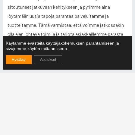
sitoutuneet jatkuvaan kehitykseen ja pyrimme aina
löytämään uusia tapoja parantaa palveluitamme ja
tuotteitamme. Tämä varmistaa, että voimme jatkossakin
olla alan johtava toimija ja tarjota asiakkaillemme parasta
mahdollista palvelua.
Käytämme evästeitä käyttäjäkokemuksen parantamiseen ja
sivujemme käytön mittaamiseen.
Hyväksy
Asetukset
Viimeisimmät
Nostoapuvälineiden merkinnät ja värikoodit: Opas
turvalliseen käyttöön
LUE LISÄÄ »
Tuotantosimulaatiot – Investointien
kannattavuuden varmistaminen
LUE LISÄÄ »