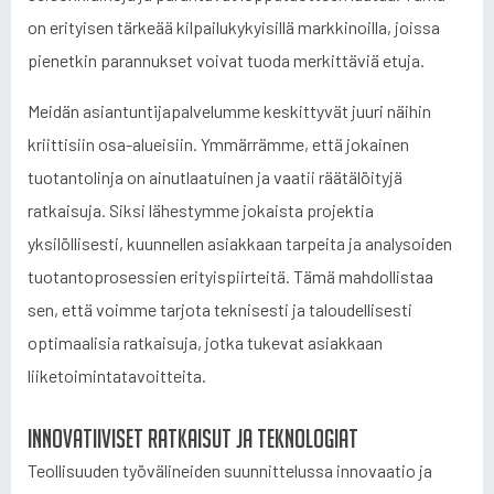
on erityisen tärkeää kilpailukykyisillä markkinoilla, joissa
pienetkin parannukset voivat tuoda merkittäviä etuja.
Meidän asiantuntijapalvelumme keskittyvät juuri näihin
kriittisiin osa-alueisiin. Ymmärrämme, että jokainen
tuotantolinja on ainutlaatuinen ja vaatii räätälöityjä
ratkaisuja. Siksi lähestymme jokaista projektia
yksilöllisesti, kuunnellen asiakkaan tarpeita ja analysoiden
tuotantoprosessien erityispiirteitä. Tämä mahdollistaa
sen, että voimme tarjota teknisesti ja taloudellisesti
optimaalisia ratkaisuja, jotka tukevat asiakkaan
liiketoimintatavoitteita.
Innovatiiviset ratkaisut ja teknologiat
Teollisuuden työvälineiden suunnittelussa innovaatio ja