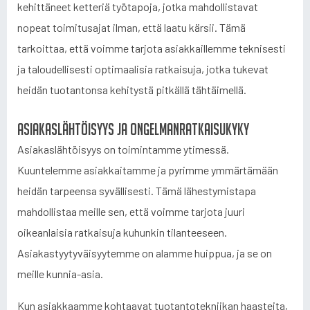
kehittäneet ketteriä työtapoja, jotka mahdollistavat
nopeat toimitusajat ilman, että laatu kärsii. Tämä
tarkoittaa, että voimme tarjota asiakkaillemme teknisesti
ja taloudellisesti optimaalisia ratkaisuja, jotka tukevat
heidän tuotantonsa kehitystä pitkällä tähtäimellä.
Asiakaslähtöisyys ja ongelmanratkaisukyky
Asiakaslähtöisyys on toimintamme ytimessä.
Kuuntelemme asiakkaitamme ja pyrimme ymmärtämään
heidän tarpeensa syvällisesti. Tämä lähestymistapa
mahdollistaa meille sen, että voimme tarjota juuri
oikeanlaisia ratkaisuja kuhunkin tilanteeseen.
Asiakastyytyväisyytemme on alamme huippua, ja se on
meille kunnia-asia.
Kun asiakkaamme kohtaavat tuotantotekniikan haasteita,