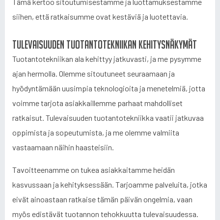
Tämä kertoo sitoutumisestamme ja luottamuksestamme
siihen, että ratkaisumme ovat kestäviä ja luotettavia.
Tulevaisuuden tuotantotekniikan kehitysnäkymät
Tuotantotekniikan ala kehittyy jatkuvasti, ja me pysymme
ajan hermolla. Olemme sitoutuneet seuraamaan ja
hyödyntämään uusimpia teknologioita ja menetelmiä, jotta
voimme tarjota asiakkaillemme parhaat mahdolliset
ratkaisut. Tulevaisuuden tuotantotekniikka vaatii jatkuvaa
oppimista ja sopeutumista, ja me olemme valmiita
vastaamaan näihin haasteisiin.
Tavoitteenamme on tukea asiakkaitamme heidän
kasvussaan ja kehityksessään. Tarjoamme palveluita, jotka
eivät ainoastaan ratkaise tämän päivän ongelmia, vaan
myös edistävät tuotannon tehokkuutta tulevaisuudessa.