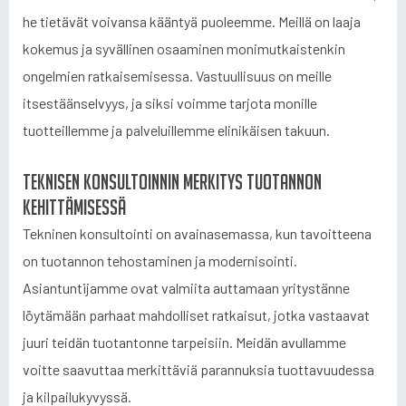
he tietävät voivansa kääntyä puoleemme. Meillä on laaja
kokemus ja syvällinen osaaminen monimutkaistenkin
ongelmien ratkaisemisessa. Vastuullisuus on meille
itsestäänselvyys, ja siksi voimme tarjota monille
tuotteillemme ja palveluillemme elinikäisen takuun.
Teknisen konsultoinnin merkitys tuotannon
kehittämisessä
Tekninen konsultointi on avainasemassa, kun tavoitteena
on tuotannon tehostaminen ja modernisointi.
Asiantuntijamme ovat valmiita auttamaan yritystänne
löytämään parhaat mahdolliset ratkaisut, jotka vastaavat
juuri teidän tuotantonne tarpeisiin. Meidän avullamme
voitte saavuttaa merkittäviä parannuksia tuottavuudessa
ja kilpailukyvyssä.