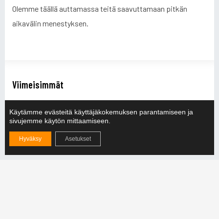
Olemme täällä auttamassa teitä saavuttamaan pitkän
aikavälin menestyksen.
Viimeisimmät
Nostoapuvälineiden merkinnät ja värikoodit: Opas
turvalliseen käyttöön
Käytämme evästeitä käyttäjäkokemuksen parantamiseen ja
sivujemme käytön mittaamiseen.
LUE LISÄÄ »
Hyväksy
Asetukset
Tuotantosimulaatiot – Investointien
kannattavuuden varmistaminen
LUE LISÄÄ »
Mitä on lujuuslaskenta?
LUE LISÄÄ »