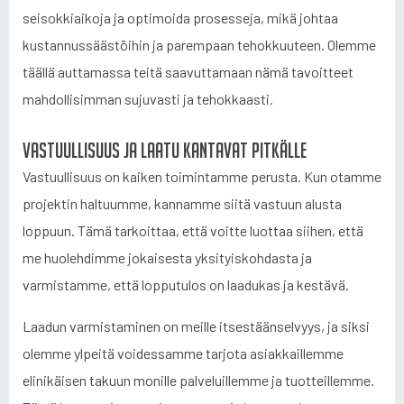
seisokkiaikoja ja optimoida prosesseja, mikä johtaa
kustannussäästöihin ja parempaan tehokkuuteen. Olemme
täällä auttamassa teitä saavuttamaan nämä tavoitteet
mahdollisimman sujuvasti ja tehokkaasti.
Vastuullisuus ja laatu kantavat pitkälle
Vastuullisuus on kaiken toimintamme perusta. Kun otamme
projektin haltuumme, kannamme siitä vastuun alusta
loppuun. Tämä tarkoittaa, että voitte luottaa siihen, että
me huolehdimme jokaisesta yksityiskohdasta ja
varmistamme, että lopputulos on laadukas ja kestävä.
Laadun varmistaminen on meille itsestäänselvyys, ja siksi
olemme ylpeitä voidessamme tarjota asiakkaillemme
elinikäisen takuun monille palveluillemme ja tuotteillemme.