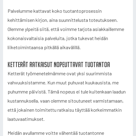
Palvelumme kattavat koko tuotantoprosessin
kehittämisen kirjon, aina suunnittelusta toteutukseen.
Olemme ylpeitä siitä, että voimme tarjota asiakkaillemme
kokonaisvaltaisia palveluita, jotka tukevat heidän
liiketoimintaansa pitkällä aikavälillä.
Ketterät ratkaisut nopeuttavat tuotantoa
Ketterät työmenetelmämme ovat yksi suurimmista
vahvuuksistamme. Kun muut puhuvat kuukausista, me
puhumme päivistä. Tämä nopeus ei tule kuitenkaan laadun
kustannuksella, vaan olemme sitoutuneet varmistamaan,
että jokainen toimitettu ratkaisu täyttää korkeimmatkin
laatuvaatimukset.
Meidän avullamme voitte vähentää tuotantonne