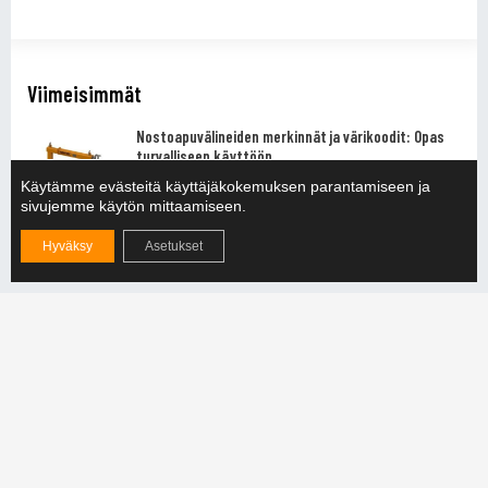
Viimeisimmät
Nostoapuvälineiden merkinnät ja värikoodit: Opas
turvalliseen käyttöön
LUE LISÄÄ »
Käytämme evästeitä käyttäjäkokemuksen parantamiseen ja
sivujemme käytön mittaamiseen.
Tuotantosimulaatiot – Investointien
Hyväksy
Asetukset
kannattavuuden varmistaminen
LUE LISÄÄ »
Mitä on lujuuslaskenta?
LUE LISÄÄ »
Seuraa meitä