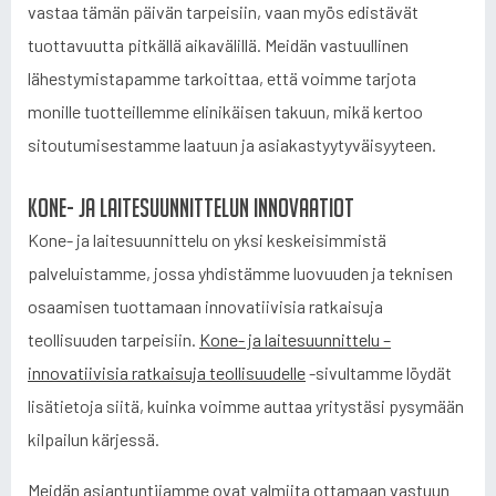
vastaa tämän päivän tarpeisiin, vaan myös edistävät
tuottavuutta pitkällä aikavälillä. Meidän vastuullinen
lähestymistapamme tarkoittaa, että voimme tarjota
monille tuotteillemme elinikäisen takuun, mikä kertoo
sitoutumisestamme laatuun ja asiakastyytyväisyyteen.
Kone- ja laitesuunnittelun innovaatiot
Kone- ja laitesuunnittelu on yksi keskeisimmistä
palveluistamme, jossa yhdistämme luovuuden ja teknisen
osaamisen tuottamaan innovatiivisia ratkaisuja
teollisuuden tarpeisiin.
Kone- ja laitesuunnittelu –
innovatiivisia ratkaisuja teollisuudelle
-sivultamme löydät
lisätietoja siitä, kuinka voimme auttaa yritystäsi pysymään
kilpailun kärjessä.
Meidän asiantuntijamme ovat valmiita ottamaan vastuun