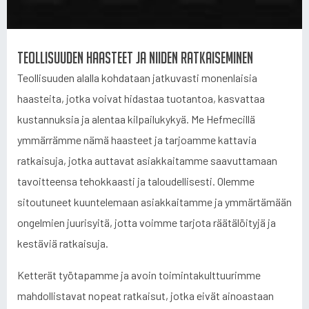
Teollisuuden haasteet ja niiden ratkaiseminen
Teollisuuden alalla kohdataan jatkuvasti monenlaisia
haasteita, jotka voivat hidastaa tuotantoa, kasvattaa
kustannuksia ja alentaa kilpailukykyä. Me Hefmecillä
ymmärrämme nämä haasteet ja tarjoamme kattavia
ratkaisuja, jotka auttavat asiakkaitamme saavuttamaan
tavoitteensa tehokkaasti ja taloudellisesti. Olemme
sitoutuneet kuuntelemaan asiakkaitamme ja ymmärtämään
ongelmien juurisyitä, jotta voimme tarjota räätälöityjä ja
kestäviä ratkaisuja.
Ketterät työtapamme ja avoin toimintakulttuurimme
mahdollistavat nopeat ratkaisut, jotka eivät ainoastaan