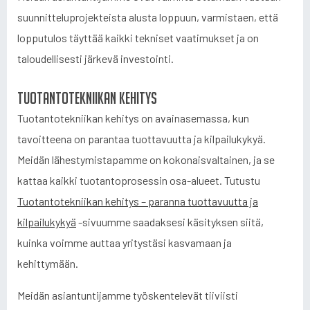
suunnitteluprojekteista alusta loppuun, varmistaen, että
lopputulos täyttää kaikki tekniset vaatimukset ja on
taloudellisesti järkevä investointi.
Tuotantotekniikan kehitys
Tuotantotekniikan kehitys on avainasemassa, kun
tavoitteena on parantaa tuottavuutta ja kilpailukykyä.
Meidän lähestymistapamme on kokonaisvaltainen, ja se
kattaa kaikki tuotantoprosessin osa-alueet. Tutustu
Tuotantotekniikan kehitys – paranna tuottavuutta ja
kilpailukykyä
-sivuumme saadaksesi käsityksen siitä,
kuinka voimme auttaa yritystäsi kasvamaan ja
kehittymään.
Meidän asiantuntijamme työskentelevät tiiviisti