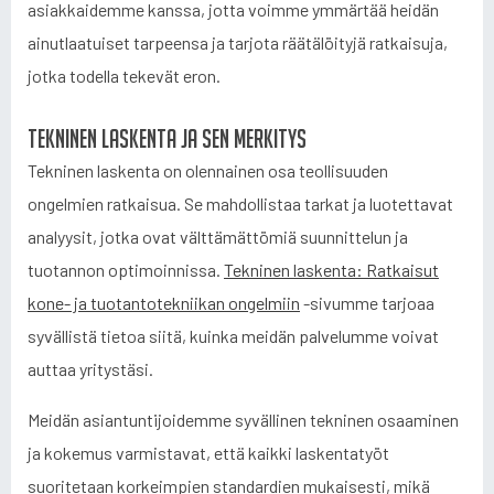
asiakkaidemme kanssa, jotta voimme ymmärtää heidän
ainutlaatuiset tarpeensa ja tarjota räätälöityjä ratkaisuja,
jotka todella tekevät eron.
Tekninen laskenta ja sen merkitys
Tekninen laskenta on olennainen osa teollisuuden
ongelmien ratkaisua. Se mahdollistaa tarkat ja luotettavat
analyysit, jotka ovat välttämättömiä suunnittelun ja
tuotannon optimoinnissa.
Tekninen laskenta: Ratkaisut
kone- ja tuotantotekniikan ongelmiin
-sivumme tarjoaa
syvällistä tietoa siitä, kuinka meidän palvelumme voivat
auttaa yritystäsi.
Meidän asiantuntijoidemme syvällinen tekninen osaaminen
ja kokemus varmistavat, että kaikki laskentatyöt
suoritetaan korkeimpien standardien mukaisesti, mikä