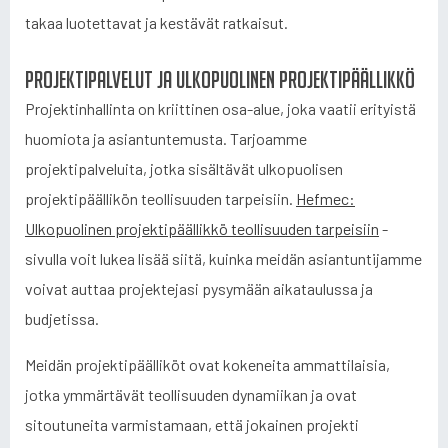
takaa luotettavat ja kestävät ratkaisut.
Projektipalvelut ja ulkopuolinen projektipäällikkö
Projektinhallinta on kriittinen osa-alue, joka vaatii erityistä
huomiota ja asiantuntemusta. Tarjoamme
projektipalveluita, jotka sisältävät ulkopuolisen
projektipäällikön teollisuuden tarpeisiin.
Hefmec:
Ulkopuolinen projektipäällikkö teollisuuden tarpeisiin
-
sivulla voit lukea lisää siitä, kuinka meidän asiantuntijamme
voivat auttaa projektejasi pysymään aikataulussa ja
budjetissa.
Meidän projektipäälliköt ovat kokeneita ammattilaisia,
jotka ymmärtävät teollisuuden dynamiikan ja ovat
sitoutuneita varmistamaan, että jokainen projekti