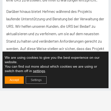
Darüber hinaus bietet Hefmec während des Projekts
laufende Unterstützung und Beratung bei der Verwaltung der
URS. Wir helfen unseren Kunden, die URS bei Bedarf zu
aktualisieren und zu verfeinern, um sie auf dem neuesten
Stand zu halten und veränderten Anforderungen gerecht zu
werden. Auf diese Weise stellen wir sicher, dass das Projekt
wie geplant voranschreitet und das Endergebnis von hoher
We are using cookies to give you the best experience on our
website.
Qualität ist und den Erwartungen des Kunden entspricht.
You can find out more about which cookies we are using or
switch them off in
settings
.
Zusammenfassend lässt sich sagen, dass die URS ein
Accept
Settings
Schlüsselfaktor für den Erfolg des Projekts ist. Eine gut
konzipierte URS trägt dazu bei, dass das Projekt
reibungslos verläuft und das Endergebnis den Erwartungen
des Kunden entspricht. Die Experten von Hefmec sind