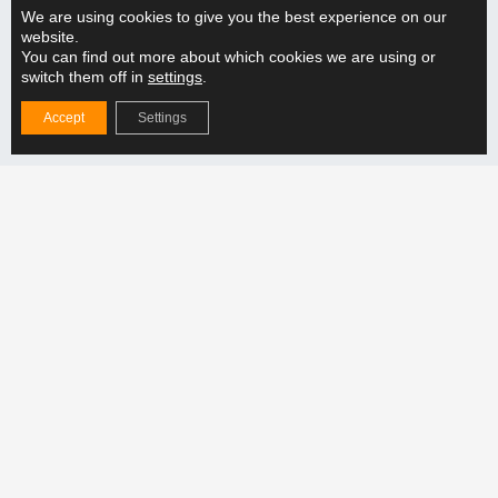
Engagements erhalten Sie auf viele unserer Produkte eine
We are using cookies to give you the best experience on our
website.
lebenslange Garantie. Wenn Sie Hefmec für Ihr
You can find out more about which cookies we are using or
mechanisches Konstruktionsprojekt wählen, können Sie
switch them off in
settings
.
sicher sein, dass Ihr Projekt in kompetenten Händen liegt
Accept
Settings
und dass Sie eine Lösung erhalten, die Ihre Produktivität
auch in Zukunft verbessern wird.
Lesen Sie mehr über
unsere Dienstleistungen.
Aktuelles aus
Warum sollten Sie sich für einen verstellbaren
Hebebalken für die Produktion entscheiden?
MEHR LESEN "