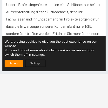
Unsere Projektingenieure spielen eine Schlüsselrolle bei der
Aufrechterhaltung dieser Zufriedenheit, denn ihr
Fachwissen und ihr Engagement für Projekte sorgen dafür,
dass die Erwartungen unserer Kunden nicht nur erfüllt,
sondern übertroffen werden. Erfahren Sie mehr über unsere
Kundenerfahrungen auf unserer Seite
We are using cookies to give you the best experience on our
website.
Produktivitätsberechnung: Best Practices
.
You can find out more about which cookies we are using or
switch them off in
settings
.
Accept
Settings
Aktuelles aus
Warum sollten Sie sich für einen verstellbaren
Hebebalken für die Produktion entscheiden?
MEHR LESEN "