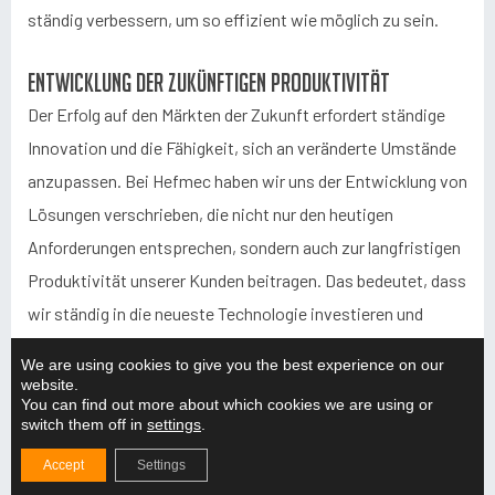
ständig verbessern, um so effizient wie möglich zu sein.
Entwicklung der zukünftigen Produktivität
Der Erfolg auf den Märkten der Zukunft erfordert ständige
Innovation und die Fähigkeit, sich an veränderte Umstände
anzupassen. Bei Hefmec haben wir uns der Entwicklung von
Lösungen verschrieben, die nicht nur den heutigen
Anforderungen entsprechen, sondern auch zur langfristigen
Produktivität unserer Kunden beitragen. Das bedeutet, dass
wir ständig in die neueste Technologie investieren und
unsere Fähigkeiten weiterentwickeln, um unseren Kunden
We are using cookies to give you the best experience on our
die bestmöglichen Werkzeuge für das Wachstum ihres
website.
You can find out more about which cookies we are using or
Unternehmens zur Verfügung zu stellen.
switch them off in
settings
.
Es ist wichtig, dass unsere Kunden darauf vertrauen
Accept
Settings