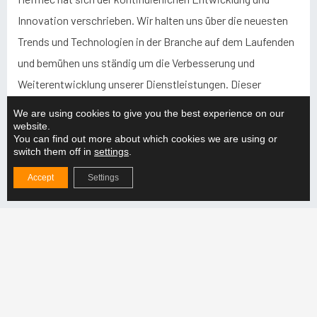
Innovation verschrieben. Wir halten uns über die neuesten
Trends und Technologien in der Branche auf dem Laufenden
und bemühen uns ständig um die Verbesserung und
Weiterentwicklung unserer Dienstleistungen. Dieser
innovative Ansatz gewährleistet, dass wir unseren Kunden
We are using cookies to give you the best experience on our
die bestmöglichen Lösungen anbieten können.
website.
You can find out more about which cookies we are using or
switch them off in
settings
.
Kontinuierliche Entwicklung bedeutet auch, dass wir bereit
Accept
Settings
sind, zu lernen und uns anzupassen. Neue
Herausforderungen und Möglichkeiten sind Gelegenheiten
für uns, zu wachsen und uns weiterzuentwickeln. Diese
Einstellung hilft uns, an der Spitze der Branche zu bleiben
und unseren Kunden stets aktuelle und effektive Lösungen
zu bieten.