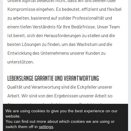
Unsere Agilität bedeutet nicht, dass wir uns beeilen oder
Kompromisse eingehen. Es bedeutet, effizient und flexibel
zu arbeiten, basierend auf solider Professionalität und
einem tiefen Verständnis für Ihre Bedürfnisse. Unser Team
ist bereit, sich den Herausforderungen zu stellen und die
besten Lösungen zu finden, um das Wachstum und die
Entwicklung des Unternehmens unserer Kunden zu
unterstützen.
Lebenslange Garantie und Verantwortung
Qualität und Verantwortung sind die Eckpfeiler unserer
Arbeit. Wir sind von den Ergebnissen unserer Arbeit so
überzeugt, dass wir auf viele unserer Produkte eine
We are using cookies to give you the best experience on our
lebenslange Garantie geben. Dies spiegelt unser
website.
You can find out more about which cookies we are using or
Engagement und unser Vertrauen in die Langlebigkeit und
switch them off in
settings
.
Zuverlässigkeit unserer Lösungen wider. Unsere Kunden