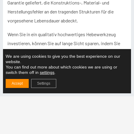
Garantie geliefert, die Konstruktions-, Material- und
Herstellungsfehler an den tragenden Strukturen für die
vorgesehene Lebensdauer abdeckt.
Wenn Sie in ein qualitativ hochwertiges Hebewerkzeug
investieren, können Sie auf lange Sicht sparen, indem Sie
die Lebensdauer des Werkzeugs verlängern und die
We are using cookies to give you the best experience on our
Wartungs- und Reparaturkosten senken. Die Experten von
website.
You can find out more about which cookies we are using or
Hefmec helfen Ihnen, die beste Lösung für Ihre Bedürfnisse
switch them off in
settings
.
und Ihr Budget zu finden.
Accept
Settings
Empfehlungen von Fachleuten
Nicht zuletzt sind die Empfehlungen von Fachleuten bei der
Auswahl eines Hebehilfsmittels wertvoll. Die Experten von
Hefmec helfen Ihnen gerne dabei, genau das richtige
Hilfsmittel für Ihre Bedürfnisse zu finden.
Wenden Sie sich