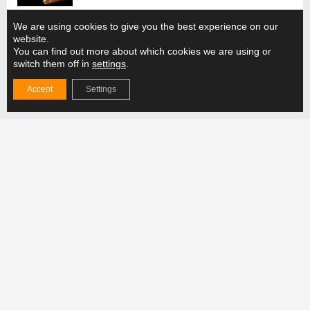
Wie stellen Sie die Kompatibilität der Hebelösung
We are using cookies to give you the best experience on our
mit der Produktionslinie sicher?
website.
You can find out more about which cookies we are using or
MEHR LESEN "
switch them off in
settings
.
Accept
Settings
Wie unterstützt der verstellbare Hubbalken die
Handhabung verschiedener Gewichtsklassen?
MEHR LESEN "
Folgen Sie uns
Produkte