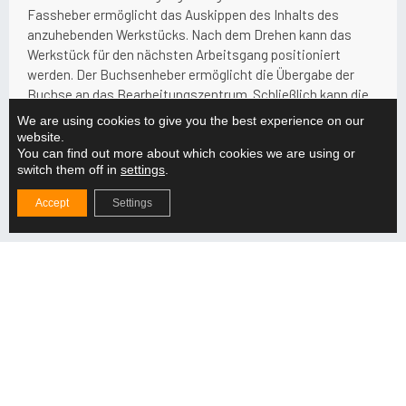
Fassheber ermöglicht das Auskippen des Inhalts des
anzuhebenden Werkstücks. Nach dem Drehen kann das
Werkstück für den nächsten Arbeitsgang positioniert
werden. Der Buchsenheber ermöglicht die Übergabe der
Buchse an das Bearbeitungszentrum. Schließlich kann die
Hebevorrichtung entfernt werden.
We are using cookies to give you the best experience on our
website.
Der Vorteil der Pantographengreifer ist, dass das Heben und
You can find out more about which cookies we are using or
Wenden stufenlos und sicher mit einem einzigen
switch them off in
settings
.
Klemmstück erfolgen kann. Während des Hebens kann die
Accept
Settings
Last in einer Zwischenposition gesichert oder abgesenkt
werden, zum Beispiel für Wartungsarbeiten.
Die Hebevorrichtung kann auch mit austauschbaren
Spannzangen verschiedener Größen geliefert werden, so
dass derselbe Rahmen zum Heben mehrerer verschiedener
Teile verwendet werden kann. Die Verwendung von
Spannzangengreifern spart Beschaffungskosten,
Vorlaufzeit und Produktionskosten.