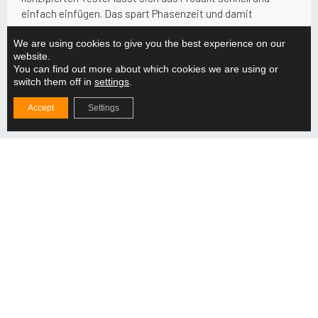
einfach einfügen. Das spart Phasenzeit und damit
Produktionskosten.
We are using cookies to give you the best experience on our
website.
You can find out more about which cookies we are using or
switch them off in
settings
.
Accept
Settings
Es ist unsere Verantwortung, dafür zu sorgen, dass Ihre
Werkzeuge funktionieren. Deshalb sind alle unsere
Produkte so konstruiert, dass sie einer starken
Beanspruchung lange Zeit standhalten.
Wir haben mehr als 1000 Tool-Projekte in
Zusammenarbeit mit Anwendern umgesetzt.
Sie kennen die Arbeitsumgebung, wir kennen die
Verfahren, die für die Sicherheit Ihrer Werkzeuge und
den reibungslosen Ablauf Ihrer Arbeit sorgen.
Die Qualität wird durch einen zertifizierten
Designprozess und eine zertifizierte Fertigung
garantiert.