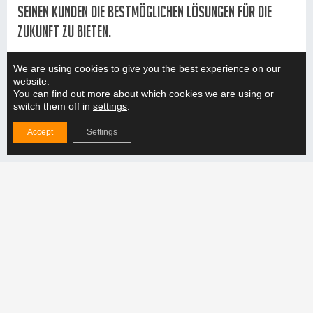
seinen Kunden die bestmöglichen Lösungen für die
Zukunft zu bieten.
Kontinuierliches Lernen und Entwicklung sind Teil
We are using cookies to give you the best experience on our
unserer Unternehmenskultur. Wir beobachten aktiv
website.
You can find out more about which cookies we are using or
Branchentrends und neue Technologien, um
switch them off in
settings
.
wettbewerbsfähig zu bleiben und unseren Kunden
Accept
Settings
aktuelle und effiziente Lösungen zu bieten. Dieses
Engagement für kontinuierliche Entwicklung stellt
sicher, dass Hefmec immer einen Schritt voraus und
bereit ist, sich den Herausforderungen der Zukunft
zu stellen.
Aktuelles aus