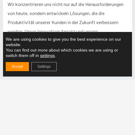
Wir konzentrieren uns nicht nur auf die Herausforderungen
von heute, sondern entwickeln Lösungen, die die
Produktivität unserer Kunden in der Zukunft verbessern
werden. Unser innovativer Ansatz und unsere
We are using cookies to give you the best experience on our
kontinuierliche Weiterentwicklung sorgen dafür, dass wir
website.
der Branche immer einen Schritt voraus sind.
You can find out more about which cookies we are using or
switch them off in
settings
.
Der Erfolg unserer Kunden ist uns wichtig. Deshalb
Accept
Settings
investieren wir ständig in die Entwicklung neuer Methoden
und Technologien. So können wir unseren Kunden Lösungen
anbieten, die nicht nur ihre aktuellen Probleme lösen,
sondern auch ihr Wachstum und ihre Wettbewerbsfähigkeit
langfristig unterstützen.