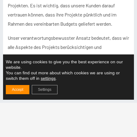
Projekten. Es ist wichtig, dass unsere Kunden darauf
vertrauen können, dass ihre Projekte pünktlich und im
Rahmen des vereinbarten Budgets geliefert werden.
Unser verantwortungsbewusster Ansatz bedeutet, dass wir
alle Aspekte des Projekts berücksichtigen und
sicherstellen, dass das Endergebnis allen Anforderungen
We are using cookies to give you the best experience on our
entspricht. Das sichert nicht nur den Erfolg des Projekts,
website.
You can find out more about which cookies we are using or
sondern stärkt auch langfristig die Kundenbeziehungen.
switch them off in
settings
.
Accept
Settings
Aktuelles aus
Warum sollten Sie sich für einen verstellbaren
Hebebalken für die Produktion entscheiden?